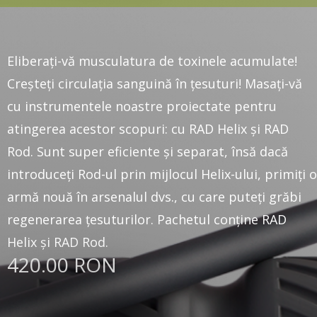
Eliberați-vă musculatura de toxinele acumulate!
Creșteți circulația sanguină în țesuturi! Masați-vă
cu instrumentele noastre proiectate pentru
atingerea acestor scopuri: cu RAD Helix și RAD
Rod. Sunt super eficiente și separat, însă dacă
introduceți Rod-ul prin mijlocul Helix-ului, primiți o
armă nouă în arsenalul dvs., cu care puteți grăbi
regenerarea țesuturilor. Pachetul conține RAD
Helix și RAD Rod.
420.00 RON