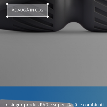
ADAUGĂ ÎN COŞ
Un singur produs RAD e super. Dacă le combinați