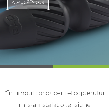
ADAUGĂ ÎN COŞ
”În timpul conducerii elicopterului
mi s-a instalat o tensiune