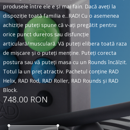
produsele între ele e și mai fain. Dacă aveți la
dispoziție toată familia e...RAD! Cu o asemenea
achiziție puteți spune că v-ați pregătit pentru
orice punct dureros sau disfuncție
articulară/musculară. Vă puteți elibera toată raza
de mișcare și o puteți menține. Puteți corecta
postura sau vă puteți masa cu un Rounds încălzit.
Totul la un preț atractiv. Pachetul conține RAD
Helix, RAD Rod, RAD Roller, RAD Rounds și RAD
Block.
748.00 RON