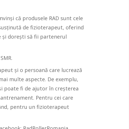
nvinşi că produsele RAD sunt cele
susţinută de fizioterapeut, oferind
şi dorești să fii partenerul
 SMR.
apeut şi o persoană care lucrează
n mai multe aspecte. De exemplu,
 poate fi de ajutor în creșterea
ă antrenament. Pentru cei care
rând, pentru un fizioterapeut
Facebook: RadRollerRomania .