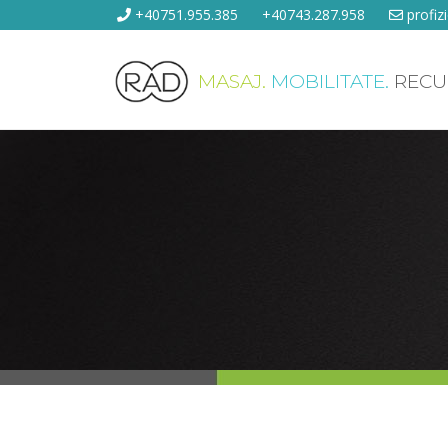
+40751.955.385
+40743.287.958
profiz
MASAJ.
MOBILITATE.
RECU