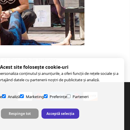
și disponibile tuturor.
Acest site folosește cookie-uri
rsonaliza conținutul și anunțurile, a oferi funcții de rețele sociale și a
artajând datele cu partenerii noștri de publicitate și analiză.
e
Analiză
Marketing
Preferințe
Parteneri
Respinge tot
Acceptă selecția