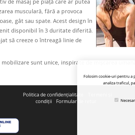
itiv de masaj pe piaţă care ar putea
izarea musculară, fără a provoca
oase, gât sau spate. Acest design în
nit disponibil în 3 duritate diferită.
jat să creeze o întreagă linie de
 mobilizare sunt unice, inspirate de mișcarea umană 
Folosim cookie-uri pentru a pe
analiza traficul, p
Politica de confidenţialitate
Termeni şi
Necesar
condiţii
Formular de retur