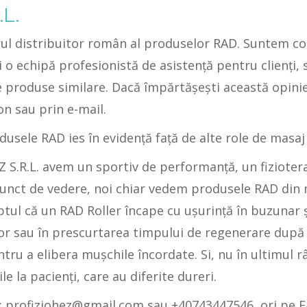
L.
rul distribuitor român al produselor RAD. Suntem co
i o echipă profesionistă de asistenţă pentru clienţi, 
te produse similare. Dacă împărtăşești această opinie 
on sau prin e-mail.
usele RAD ies în evidenţă față de alte role de masaj
 S.R.L. avem un sportiv de performanță, un fizioter
t punct de vedere, noi chiar vedem produsele RAD di
tul că un RAD Roller încape cu uşurinţă în buzunar şi
ilor sau în prescurtarea timpului de regenerare dup
entru a elibera mușchile încordate. Si, nu în ultimul 
e la pacienţi, care au diferite dureri.
ne: profiziohez@gmail.com sau +40743447546, ori pe 