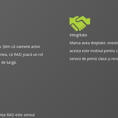
Integritate
Mama avea dreptate: onestita
. Ştim că oamenii activi
acesta este motivul pentru 
menea, că RAD joacă un rol
servicii de primă clasă şi ni
 de lungă.
senţa RAD este sensul