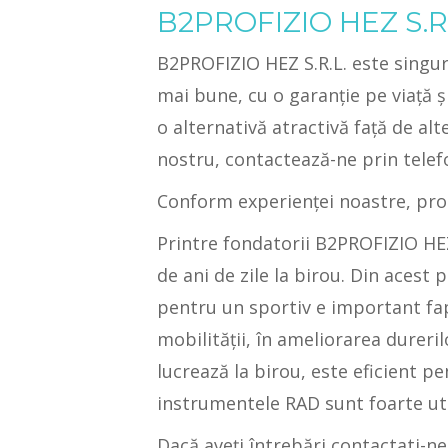
B2PROFIZIO HEZ S.R.
B2PROFIZIO HEZ S.R.L. este singu
mai bune, cu o garanţie pe viaţă ş
o alternativă atractivă față de al
nostru, contactează-ne prin telef
Conform experienţei noastre, prod
Printre fondatorii B2PROFIZIO HEZ
de ani de zile la birou. Din aces
pentru un sportiv e important fap
mobilității, în ameliorarea durer
lucrează la birou, este eficient p
instrumentele RAD sunt foarte util
Dacă aveți întrebări contactati-