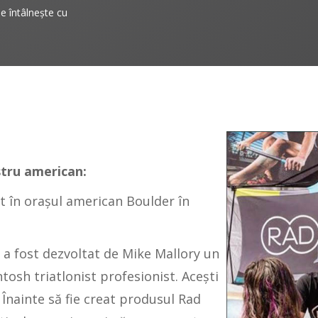
e întâlneşte cu
stru american:
t în oraşul american Boulder în
 a fost dezvoltat de Mike Mallory un
osh triatlonist profesionist. Aceşti
 Înainte să fie creat produsul Rad