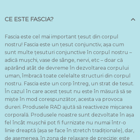
CE ESTE FASCIA?
Fascia este cel mai important ţesut din corpul
nostru! Fascia este un ţesut conjunctiv, aşa cum
sunt multe ţesuturi conjunctive în corpul nostru –
adică muşchi, vase de sânge, nervi, etc – doar că
apărând atât de devreme în dezvoltarea corpului
uman, îmbracă toate celelalte structuri din corpul
nostru. Fascia este un corp întreg, un strat de tesut.
În cazul în care acest ţesut nu este în măsură să se
mişte în mod corespunzător, acesta va provoca
dureri. Produsele RAD ajută să reactiveze mișcarea
corporală. Produsele noastre sunt dezvoltate în aşa
fel încât mușchii pot fi furnizate nu numai într-o
linie dreaptă (aşa se face în stretch tradiţionale), dar,
de asemenea, în zona de relaxare de precizie: este