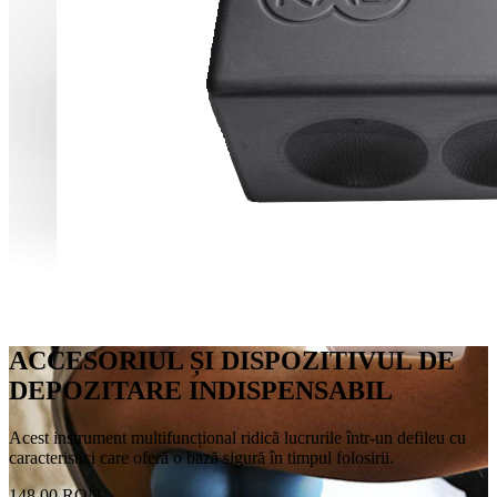
ACCESORIUL ȘI DISPOZITIVUL DE
DEPOZITARE INDISPENSABIL
Acest instrument multifuncțional ridică lucrurile într-un defileu cu
caracteristici care oferă o bază sigură în timpul folosirii.
148.00 RON