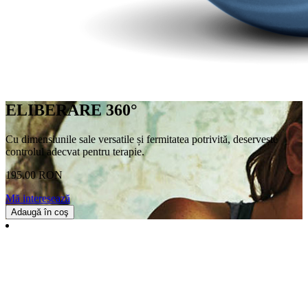
ELIBERARE 360°
Cu dimensiunile sale versatile și fermitatea potrivită, deservește
controlul adecvat pentru terapie.
195.00 RON
Mă interesează
Adaugă în coş