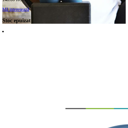
Mă interesează
Stoc epuizat