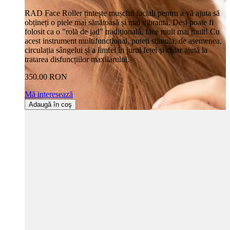
RAD Face Roller țintește mușchii faciali pentru a vă ajuta să
obțineți o piele mai sănătoasă și mai vibrantă. Deși poate fi
folosit ca o "rolă de jad" tradițională, face mult mai mult! Cu
acest instrument multifuncțional, puteți stimula, de asemenea,
circulația sângelui și a limfei în jurul feței și chiar ajută la
tratarea disfuncțiilor maxilarului.
350.00 RON
Mă interesează
Adaugă în coş