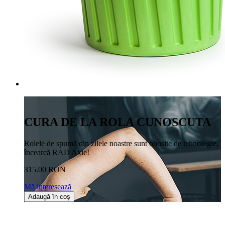
CURA DE LA ROLA CUNOSCUTA
Rolele de spumă din zilele noastre sunt obosite de tehnologie,
încearcă RAD Axle!
315.00 RON
Mă interesează
Adaugă în coş