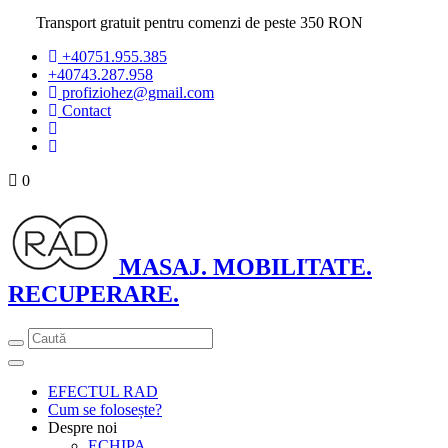
Transport gratuit pentru comenzi de peste 350 RON
+40751.955.385
+40743.287.958
profiziohez@gmail.com
Contact
0
MASAJ.
MOBILITATE.
RECUPERARE.
Toggle
navigation
EFECTUL RAD
Cum se folosește?
Despre noi
ECHIPA