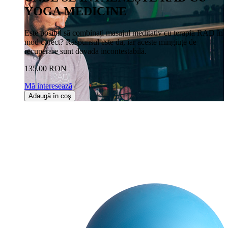
YOGA MEDICINE
Este posibil să combinați masajul meditativ cu terapia RAD în
mod corect? Răspunsul este da, iar aceste mingiuțe de
recuperare sunt dovada incontestabilă.
135.00 RON
Mă interesează
Adaugă în coş