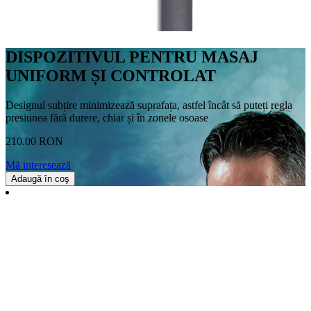
DISPOZITIVUL PENTRU MASAJ
UNIFORM ȘI CONTROLAT
Designul subțire minimizează suprafața, astfel încât să puteți regla
presiunea fără durere, chiar și în zonele osoase
210.00 RON
Mă interesează
Adaugă în coş