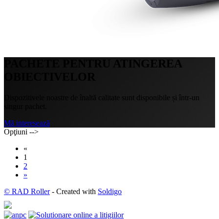
PACHETE PENTRU ATINGEREA
OBIECTIVELOR
Dispozitivele noastre de înaltă calitate sunt disponibile și într-un
singur pachet.
Mă interesează
Opţiuni -->
«
1
2
»
© RAD Roller
- Created with
Soldigo