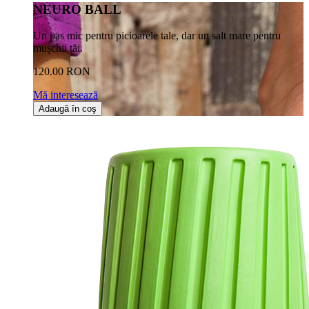
NEURO BALL
Un pas mic pentru picioarele tale, dar un salt mare pentru
mușchii tăi.
120.00 RON
Mă interesează
Adaugă în coş