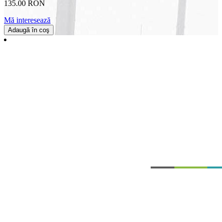
135.00 RON
Mă interesează
Adaugă în coş