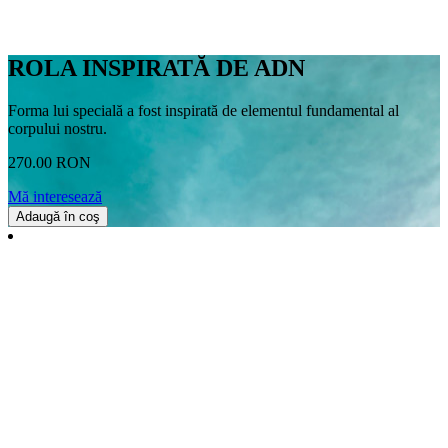
ROLA INSPIRATĂ DE ADN
Forma lui specială a fost inspirată de elementul fundamental al
corpului nostru.
270.00 RON
Mă interesează
Adaugă în coş