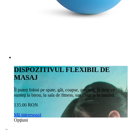
DISPOZITIVUL FLEXIBIL DE
MASAJ
Îl puteți folosi pe spate, gât, coapse, antebraț, în timp ce
sunteți la birou, la sala de fitness, sau chiar și în mașină.
135.00 RON
Mă interesează
Opţiuni
-->