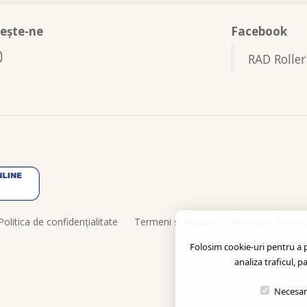
eşte-ne
Facebook
RAD Roller
Politica de confidenţialitate
Termeni şi condiţii
Formular de retu
Folosim cookie-uri pentru a pe
analiza traficul, p
Necesar