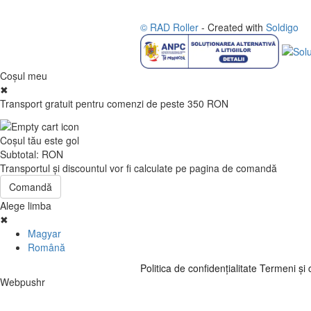
© RAD Roller
- Created with
Soldigo
Coşul meu
✖
Transport gratuit pentru comenzi de peste 350 RON
Coşul tău este gol
Subtotal:
RON
Transportul şi discountul vor fi calculate pe pagina de comandă
Comandă
Alege limba
✖
Magyar
Română
Politica de confidenţialitate
Termeni şi c
Webpushr