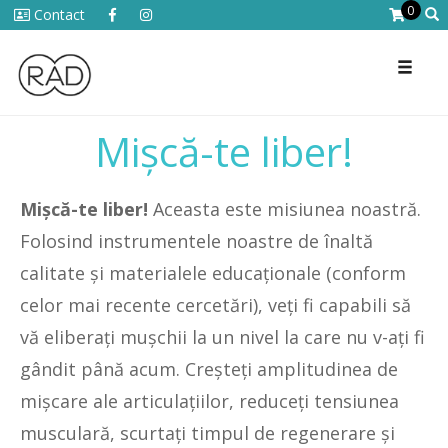
0
Contact
Toggl
naviga
Mișcă-te liber!
Mișcă-te liber!
Aceasta este misiunea noastră.
Folosind instrumentele noastre de înaltă
calitate și materialele educaționale (conform
celor mai recente cercetări), veți fi capabili să
vă eliberați mușchii la un nivel la care nu v-ați fi
gândit până acum. Creșteți amplitudinea de
mișcare ale articulațiilor, reduceți tensiunea
musculară, scurtați timpul de regenerare și