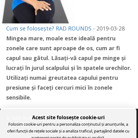
Cum se folosește? RAD ROUNDS
- 2019-03-28
Mingea mare, moale este ideală pentru
zonele care sunt aproape de os, cum ar fi
capul sau gâtul. Lăsați-vă capul pe minge și
lucrați în jurul scalpului și în spatele urechilor.
Utilizați numai greutatea capului pentru
presiune și faceți cercuri mici în zonele
sensibile.
Acest site folosește cookie-uri
© RAD Roller
- Created with
Soldigo
Folosim cookie-uri pentru a personaliza conținutul și anunțurile, a
Politica de confidenţialitate
Termeni şi condiţii
oferi funcții de rețele sociale și a analiza traficul, partajând datele cu
Formular de retur
partenerii noștri de publicitate și analiză.