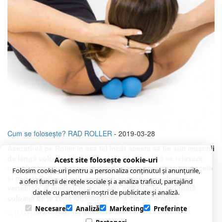
Cum se folosește? RAD ROLLER
- 2019-03-28
Așezați-vă pe Roller în așa fel încât acesta să fie sub mușchii
de lângă coloana vertebrală și lăsați corpul să se relaxeze
Acest site folosește cookie-uri
complet. Inspirați și expirați de 5-10 ori, apoi ridicați toracele
Folosim cookie-uri pentru a personaliza conținutul și anunțurile,
și mutați Roller-ul sub segmentul următor al coloanei
a oferi funcții de rețele sociale și a analiza traficul, partajând
vertebrale și repetați exercițiul de mai sus. Lucrați toată
datele cu partenerii noștri de publicitate și analiză.
coloana de la zona lombară până la baza craniului.
Necesare
Analiză
Marketing
Preferințe
© RAD Roller
- Created with
Soldigo