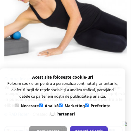
Acest site folosește cookie-uri
Cum se folosește? RAD ROLLER
- 2019-03-28
Folosim cookie-uri pentru a personaliza conținutul și anunțurile,
Vă așezați pe o parte și puneți Roller-ul chiar sub cot (spre
a oferi funcții de rețele sociale și a analiza traficul, partajând
triceps). Rulați-vă înainte și înapoi cu mișcări lente, opriți-vă
datele cu partenerii noștri de publicitate și analiză.
în punctele sensibile și folosiți mișcări circulare pentru a le
elibera.
Necesare
Analiză
Marketing
Preferințe
© RAD Roller
- Created with
Soldigo
Parteneri