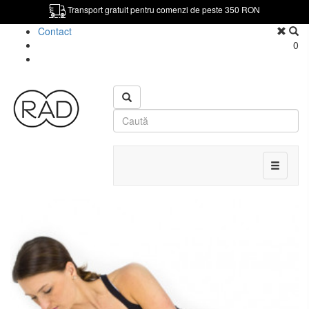
Transport gratuit pentru comenzi de peste 350 RON
Contact
0
Toggle
navigati