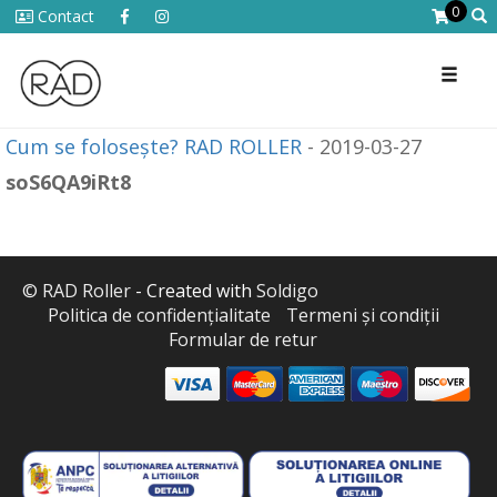
0
Contact
Toggl
naviga
Cum se folosește? RAD ROLLER
- 2019-03-27
soS6QA9iRt8
© RAD Roller
- Created with
Soldigo
Politica de confidenţialitate
Termeni şi condiţii
Formular de retur