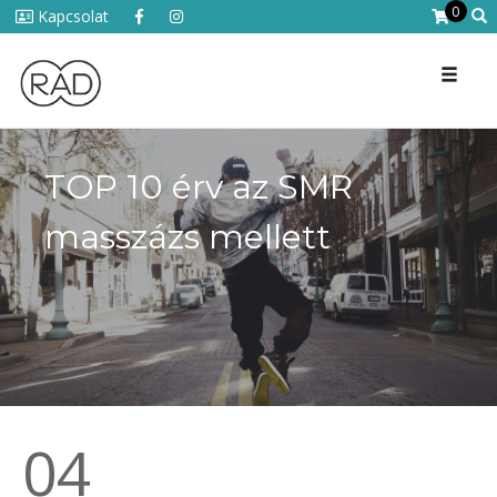
0
Kapcsolat
Toggl
naviga
TOP 10 érv az SMR
masszázs mellett
04