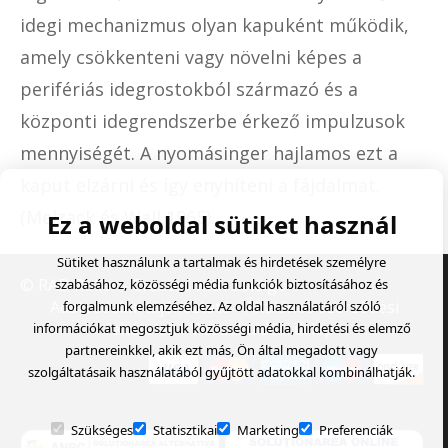
idegi mechanizmus olyan kapuként működik,
amely csökkenteni vagy növelni képes a
perifériás idegrostokból származó és a
központi idegrendszerbe érkező impulzusok
mennyiségét. A nyomásinger hajlamos ezt a
kaput elzárni és így enyhíteni a fájdalmat.
(Melzack és Wall 1965).
Ez a weboldal sütiket használ
Sütiket használunk a tartalmak és hirdetések személyre
© RAD Roller
- Created with
Soldigo
szabásához, közösségi média funkciók biztosításához és
Adatvédelmi tájékoztató
Általános szerződési
forgalmunk elemzéséhez. Az oldal használatáról szóló
feltételek
Visszaküldési űrlap
információkat megosztjuk közösségi média, hirdetési és elemző
partnereinkkel, akik ezt más, Ön által megadott vagy
szolgáltatásaik használatából gyűjtött adatokkal kombinálhatják.
Szükséges
Statisztikai
Marketing
Preferenciák