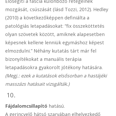
Elősegíti a fascia különböző rétegeinek
mozgását, csúszását (lásd Tozzi, 2012). Hedley
(2010) a következőképpen definiálta a
patológiás letapadásokat: “fix összeköttetés
olyan szövetek között, amiknek alapesetben
képesnek kellene lenniük egymáshoz képest
elmozdulni.” Néhány kutatás tárt már fel
bizonyítékokat a manuális terápia
letapadásokra gyakorolt jótékony hatására.
(Megj.: ezek a kutatások elsősorban a hastájéki
masszázs hatásait vizsgálták.)
10.
Fájdalomcsillapító
hatású.
A gerincvelő hátsó szarvában elhelyezkedő