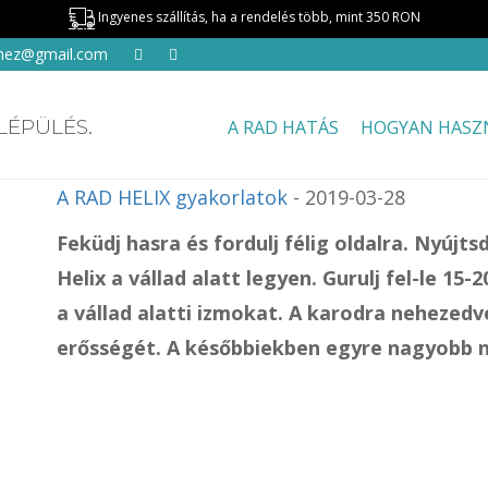
Ingyenes szállítás, ha a rendelés több, mint 350 RON
ohez@gmail.com
LÉPÜLÉS.
A RAD HATÁS
HOGYAN HASZ
A RAD HELIX gyakorlatok
- 2019-03-28
Feküdj hasra és fordulj félig oldalra. Nyújts
Helix a vállad alatt legyen. Gurulj fel-le 1
a vállad alatti izmokat. A karodra nehezed
erősségét. A későbbiekben egyre nagyobb n