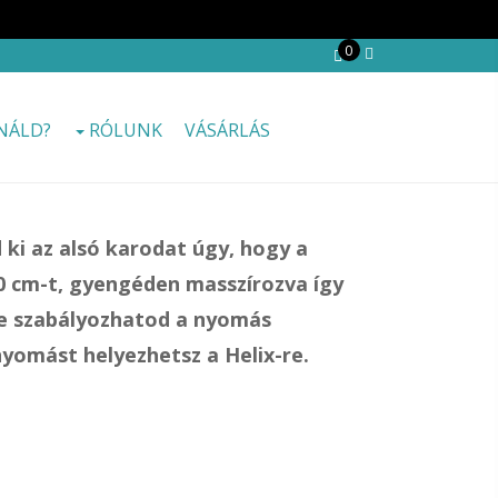
0
NÁLD?
RÓLUNK
VÁSÁRLÁS
d ki az alsó karodat úgy, hogy a
5-20 cm-t, gyengéden masszírozva így
ve szabályozhatod a nyomás
yomást helyezhetsz a Helix-re.