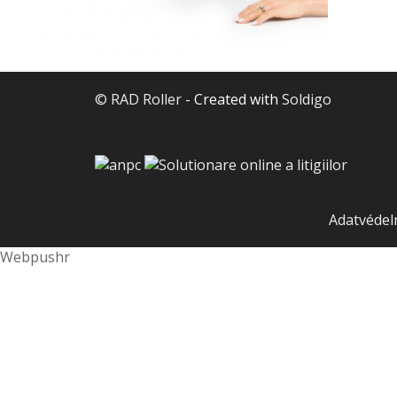
© RAD Roller
- Created with
Soldigo
Adatvédel
Webpushr