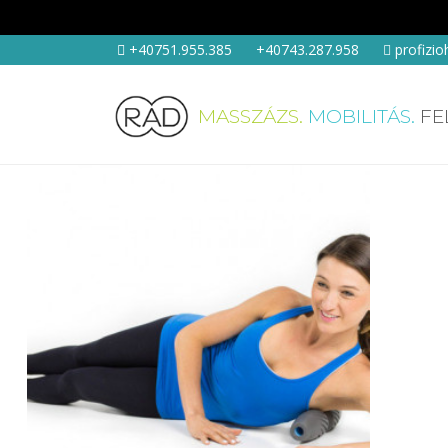
+40751.955.385
+40743.287.958
profizi
MASSZÁZS.
MOBILITÁS.
FE